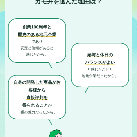
カモ井を選んだ理由は？
創業100周年と
歴史のある地元企業
であり
安定と信頼があると
給与と休日の
感じたから。
バランスがよい
と感じたことと
地元企業だったから。
自身の開発した商品がお
客様から
直接評判を
得られること
が
一番の魅力だったから。