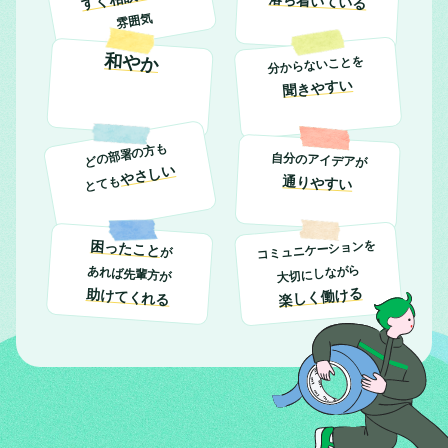
落ち着いている
雰囲気
和やか
分からないことを
聞きやすい
どの部署の方も
自分のアイデアが
やさしい
通りやすい
とても
コミュニケーションを
困ったこと
が
大切にしながら
あれば
先輩方が
楽しく働ける
助けてくれる